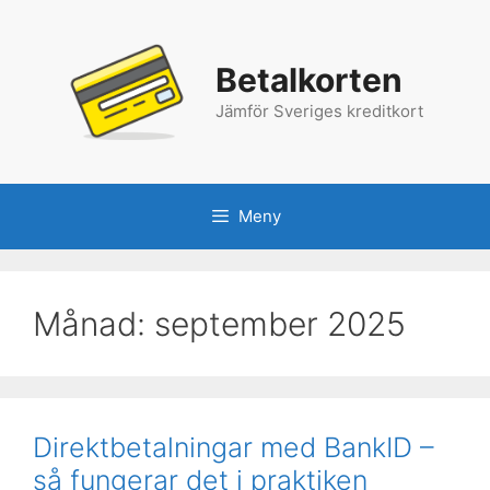
Hoppa
till
innehåll
Betalkorten
Jämför Sveriges kreditkort
Meny
Månad:
september 2025
Direktbetalningar med BankID –
så fungerar det i praktiken