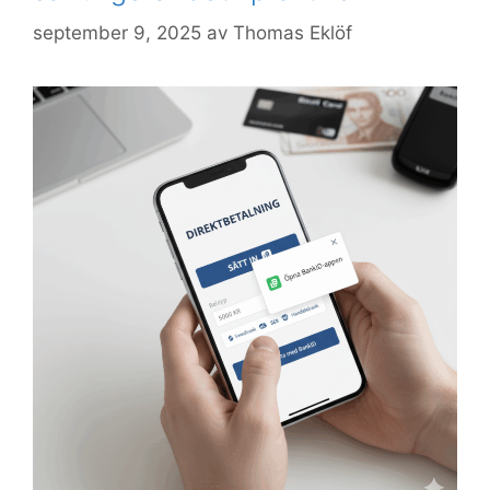
september 9, 2025
av
Thomas Eklöf